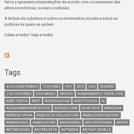
fatos e apresenta interpretações de acordo com os interesses das
elites econômicas, sociais e culturais.
A ênfase da cobertura é sobre os movimentos sociais e sobre as
políticas às quais se opõem.
Odeia a mídia? Seja a mídia!
Tags
#JULIOCENTENÁRIO
15 DE MAIO
1917
2013
2016
4E30NÃO
7 DE SETEMBRO
8 DE MARÇO
ABORTO
ACAMPAMENTO TERRA LIVRE
AÇÃO DIRETA
ADEP
AGROECOLOGIA
AGROTÓXICOS
AI
ALDEIA MARACANÃ RESISTE
ALFREDO LIMA
ALINE RICCI
AMAZÔNIA
AMÉRICA LATINA
ANÁLISE DE CONJUNTURA
ANARCOSINDICALISMO
ANARQUISMO
ANARQUISTAS
ANIVERSÁRIO
ANTI-ESPECISMO
ANTIFA
ANTIFASCISMO
ANTIFASCISTA
ANTIMÍDIA
ANTONY DEVALLE