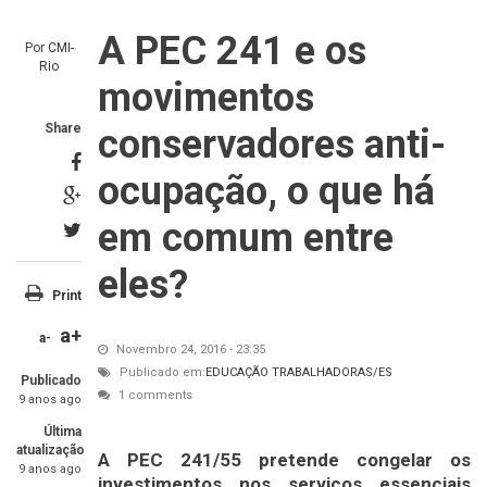
A PEC 241 e os
Por
CMI-
Rio
movimentos
Share
conservadores anti-
ocupação, o que há
em comum entre
eles?
Print
a+
a-
Novembro 24, 2016 - 23:35
Publicado em:
EDUCAÇÃO
TRABALHADORAS/ES
Publicado
1 comments
9 anos ago
Última
atualização
A PEC 241/55 pretende congelar os
9 anos ago
investimentos nos serviços essenciais