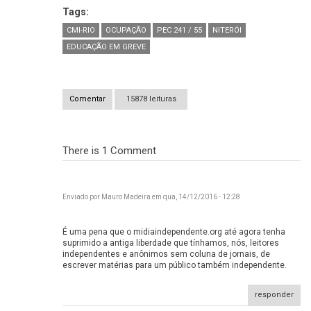
Tags:
CMI-RIO
OCUPAÇÃO
PEC 241 / 55
NITERÓI
EDUCAÇÃO EM GREVE
Comentar
15878 leituras
There is 1
Comment
Enviado por
Mauro Madeira
em qua, 14/12/2016 - 12:28
É uma pena que o midiaindependente.org até agora tenha
suprimido a antiga liberdade que tínhamos, nós, leitores
É uma pena que o
independentes e anônimos sem coluna de jornais, de
escrever matérias para um público também independente.
responder