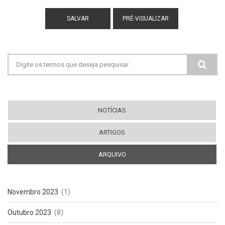
Filtered HTML
Mais informações sobre os formatos de
texto
Endereços de sites e e-mails serão
transformados em links automaticamente.
Adds captions, from the title attribute, to
Formulário de busca
images with one of the following classes:
image-left image-right standalone-image
Tags HTML permitidas: <a> <em> <strong>
<cite> <blockquote> <code> <ul> <ol> <li>
<dl> <dt> <dd>
NOTÍCIAS
Quebras de linhas e parágrafos são gerados
automaticamente.
ARTIGOS
ARQUIVO
(ABA ATIVA)
Novembro 2023
(1)
Outubro 2023
(8)