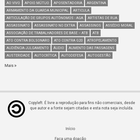
AO VIVO
APOIO MÚTUO
APOSENTADORIA
ARGENTINA
ARMAMENTO DA GUARDA MUNICIPAL
ARTICULA
ARTICULAÇÃO DE GRUPOS AUTÔNOMOS - AGA
ARTISTAS DE RUA
ASSASSINATO
ASSASSINATO NO EXTRA
ASSASSINOS
ASSÉDIO MORAL
ASSOCIAÇÃO DE TRABALHADORES DE BASE – ATB
ATB
ATO CONTRA BOLSONARO
ATO CONTRA G20
ATROPELAMENTO
AUDIÊNCIA-JULGAMENTO
ÁUDIO
AUMENTO DAS PASSAGENS
AUSTERIDADE
AUTOCRÍTICA
AUTODEFESA
AUTOGESTÃO
Mais
Copyleft. É livre a reprodução para fins não comerciais, desde
que autor e a fonte sejam citadas e esta nota seja incluída.
Início
Faça uma doação