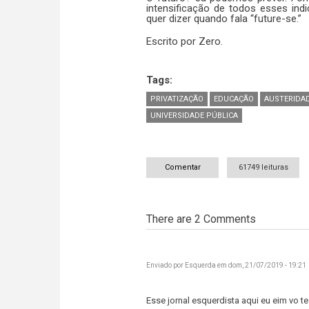
intensificação de todos esses ind
quer dizer quando fala “future-se.”
Escrito por Zero.
Tags:
PRIVATIZAÇÃO
EDUCAÇÃO
AUSTERIDA
UNIVERSIDADE PÚBLICA
Comentar
61749 leituras
There are 2
Comments
Enviado por
Esquerda
em dom, 21/07/2019 - 19:21
Esse jornal esquerdista aqui eu eim vo te