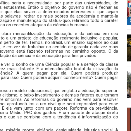
tica seria a necessidade, por parte das universidades, de
 estudantes. Então o objetivo do governo não é fechar as
tir que elas sirvam a determinados interesses e que sejam
as palavras, retirar os mais pobres da academia e mantê-la
zação e manutenção do status-quo, retirando todo o caráter
lica os recentes ataques às ciências humanas.
a clara mercantilização da educação e da ciência em seu
o a um projeto de educação realmente inclusivo e popular,
 perto de ter. Temos, no Brasil, um ensino superior ao qual
e em vez de trabalhar no sentido de garantir cada vez mais
 governo está fazendo reformas no caminho oposto. O da
tação da ciência e da educação para fins privados.
 é ver o sonho de uma Ciência popular e a serviço da classe
z mais distante. É a intensificação brutal da elitização da
iência? A quem pagar por ela. Quem poderá produzir
 para isso. Quem poderá adquirir conhecimento? Quem pagar
osso modelo educacional, que engloba a educação superior.
, o elitismo, o baixo investimento e demais fatores que tornam
re dificílima. As reformas do governo não vem para resolver
io, aprofundá-los a um nível que será impossível para esse
. E ela vem junto com um pacote. Reforma da previdência,
nsino Médio, PEC dos gastos. É um pacote de ataque direto
ntis e que se combina com a tendência à informalização do
miséria, morte, violência, desigualdade, injustiça social. A