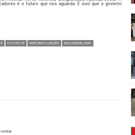
icadores é o futuro que nos aguarda. É isso que o governo
DE
FUTURE-SE
MERCANTILIZAÇÃO
NEOLIBERALISMO
 contar