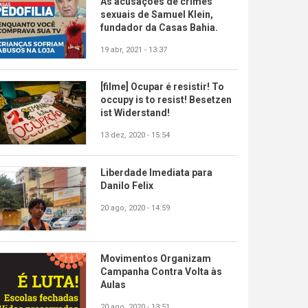
As acusações de crimes
sexuais de Samuel Klein,
fundador da Casas Bahia.
19 abr, 2021 - 13:37
[filme] Ocupar é resistir! To
occupy is to resist! Besetzen
ist Widerstand!
13 dez, 2020 - 15:54
Liberdade Imediata para
Danilo Felix
20 ago, 2020 - 14:59
Movimentos Organizam
Campanha Contra Volta às
Aulas
20 ago, 2020 - 13:51