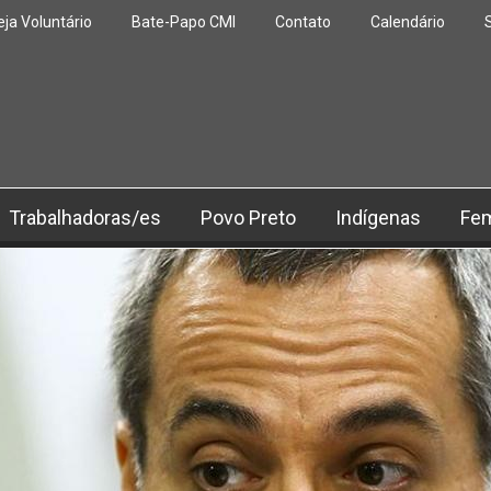
eja Voluntário
Bate-Papo CMI
Contato
Calendário
Trabalhadoras/es
Povo Preto
Indígenas
Fe