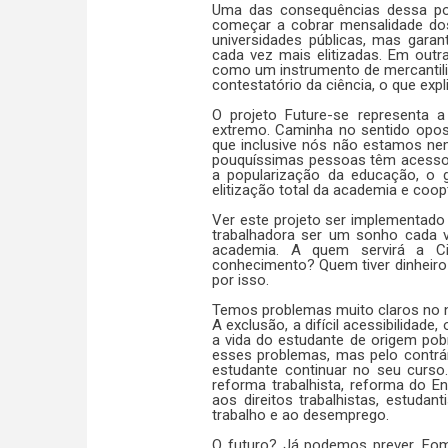
Uma das consequências dessa polí
começar a cobrar mensalidade dos
universidades públicas, mas garan
cada vez mais elitizadas. Em outr
como um instrumento de mercantili
contestatório da ciência, o que exp
O projeto Future-se representa 
extremo. Caminha no sentido opost
que inclusive nós não estamos nem
pouquíssimas pessoas têm acesso, 
a popularização da educação, o
elitização total da academia e coop
Ver este projeto ser implementado
trabalhadora ser um sonho cada ve
academia. A quem servirá a C
conhecimento? Quem tiver dinheiro
por isso.
Temos problemas muito claros no n
A exclusão, a difícil acessibilidade
a vida do estudante de origem pob
esses problemas, mas pelo contrár
estudante continuar no seu curso
reforma trabalhista, reforma do E
aos direitos trabalhistas, estuda
trabalho e ao desemprego.
O futuro? Já podemos prever. Fome, 