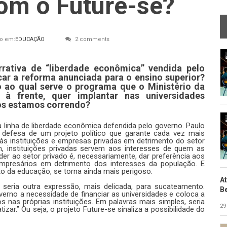
om o Future-se?
o em:
EDUCAÇÃO
2 comments
rrativa de “liberdade econômica” vendida pelo
icar a reforma anunciada para o ensino superior?
 ao qual serve o programa que o Ministério da
à frente, quer implantar nas universidades
cos estamos correndo?
a linha de liberdade econômica defendida pelo governo. Paulo
defesa de um projeto político que garante cada vez mais
 às instituições e empresas privadas em detrimento do setor
m, instituições privadas servem aos interesses de quem as
der ao setor privado é, necessariamente, dar preferência aos
mpresários em detrimento dos interesses da população. E
o da educação, se torna ainda mais perigoso.
A
 seria outra expressão, mais delicada, para sucateamento.
B
verno a necessidade de financiar as universidades e coloca a
s nas próprias instituições. Em palavras mais simples, seria
29
tizar.” Ou seja, o projeto Future-se sinaliza a possibilidade do