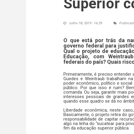
Superior c
Julho 18, 2019 - 16:29
Publicad
O que está por trás da na
governo federal para justif
Qual o projeto de educação
Educação, com Weintraub 
federais do país? Quais ris
Primeiramente, é preciso entender 
Guedes e Weintraub trabalham na 
poder econômico, político e social
público. Por que isso é ruim? Be
comanda. Ou seja, garantir mais po
interesses pessoais de grandes e
quando esse quadro se dá no âmbit
Liberdade econômica, neste caso,
Basicamente, o projeto retira do go
responsabilidade de capitar recurso
algo na linha do “sucatear para priva
fim da educação superior pública.