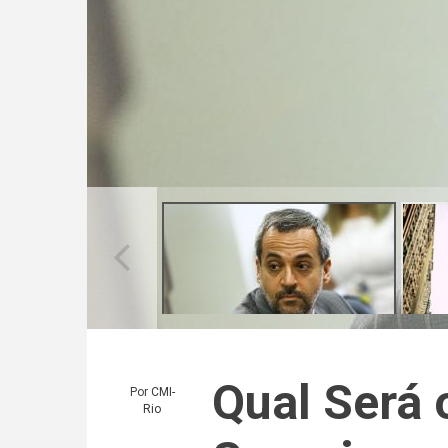
Qual Será 
Por
CMI-
Rio