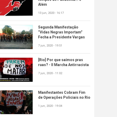
Além
13 jun, 2020 - 16:17
Segunda Manifestação
“Vidas Negras Importam”
Fecha a Presidente Vargas
7 jun, 2020 - 19:51
[Rio] Por que saímos pras
ruas? - II Marcha Antirracista
7 jun, 2020 - 11:02
Manifestantes Cobram Fim
de Operações Policiais no Rio
1 jun, 2020 - 19:04