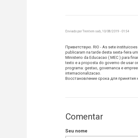
Esse jornal esquerdista
Enviado por
Trent
em sab, 10/08/2019 - 01:54
Приветствую. RIO - As sete instituicoes 
publicaram na tarde desta sexta-feira um
Приветствую. RIO - As
Ministerio da Educacao ( MEC ) para fina
texto e a proposta do governo de usar o
programa: gestao, governanca e empree
internacionalizacao.
Восстановление срока для принятия 
Comentar
Seu nome