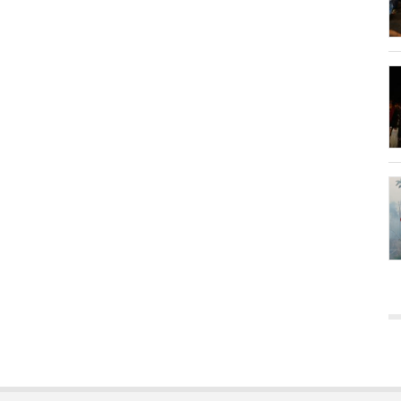
em> <strong> <cite> <blockquote> <code> <ul> <ol> <li> <dl>
fos são gerados automaticamente.