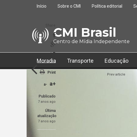
Pular para o conteúdo principal
Início
Sobre o CMI
Política editorial
S
Share
CMI Brasil
Centro de Mídia Independente
Moradia
Transporte
Educação
Print
Prev article
a+
a-
Publicado
7 anos ago
Última
atualização
7 anos ago