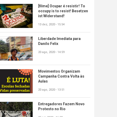
[filme] Ocupar é resistir! To
occupy is to resist! Besetzen
ist Widerstand!
13 dez, 2020 - 15:54
Liberdade Imediata para
Danilo Felix
20 ago, 2020 - 14:59
Movimentos Organizam
Campanha Contra Volta às
Aulas
20 ago, 2020 - 13:51
Entregadores Fazem Novo
Protesto no Rio