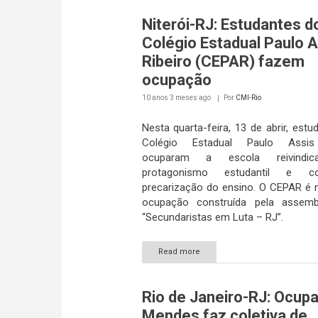
Niterói-RJ: Estudantes d
Colégio Estadual Paulo A
Ribeiro (CEPAR) fazem
ocupação
10 anos 3 meses
ago
Por
CMI-Rio
Nesta quarta-feira, 13 de abrir, est
Colégio Estadual Paulo Assis
ocuparam a escola reivindi
protagonismo estudantil e c
precarização do ensino. O CEPAR é
ocupação construída pela assemb
“Secundaristas em Luta – RJ”.
Read more
Rio de Janeiro-RJ: Ocup
Mendes faz coletiva de