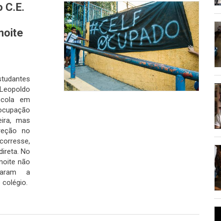
 C.E.
noite
studantes
l Leopoldo
scola em
 ocupação
ira, mas
reção no
corresse,
ireta. No
noite não
çaram a
colégio.