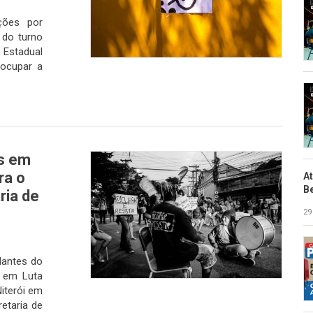
ições por
 do turno
 Estadual
ocupar a
as em
ra o
A
B
ria de
29
dantes do
s em Luta
iterói em
etaria de