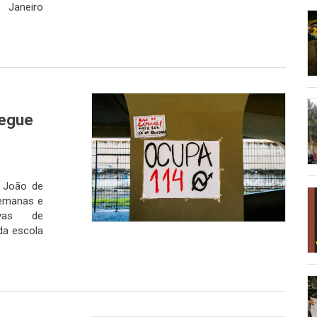
 Janeiro
segue
 João de
semanas e
vas de
da escola