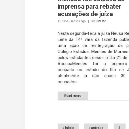
imprensa para rebater
acusações de juíza
10 anos 3 meses
ago
Por
CMI-Rio
Nesta segunda-feira a juíza Neusa Re
Leite da 14ª vara da fazenda públi
uma ação de reintegração de 
Colégio Estadual Mendes de Morae
pelos estudantes desde o dia 21 de
#ocupaMendes foi o primeiro 
ocupado no estado do Rio de J
atualmente já são quase 30 c
ocupados.
Read more
Páginas
« início
‹ anterior
1