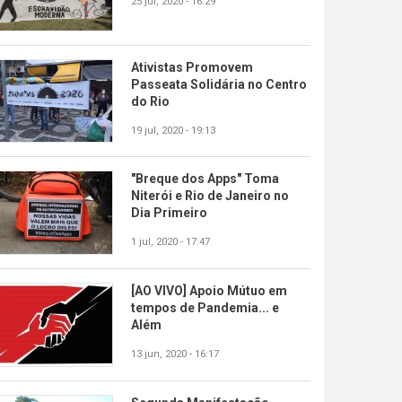
25 jul, 2020 - 16:29
Ativistas Promovem
Passeata Solidária no Centro
do Rio
19 jul, 2020 - 19:13
"Breque dos Apps" Toma
Niterói e Rio de Janeiro no
Dia Primeiro
1 jul, 2020 - 17:47
[AO VIVO] Apoio Mútuo em
tempos de Pandemia... e
Além
13 jun, 2020 - 16:17