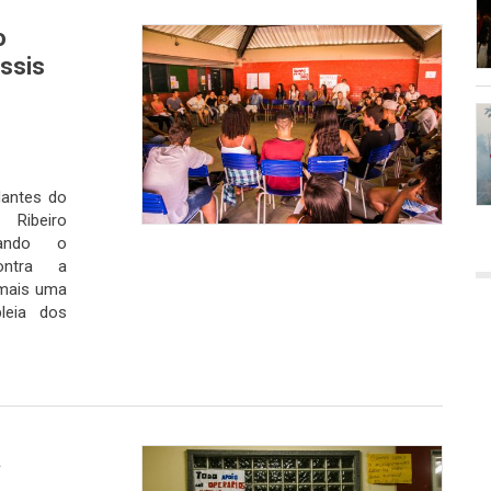
o
ssis
udantes do
 Ribeiro
cando o
ontra a
 mais uma
leia dos
a