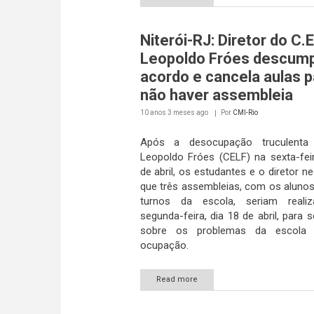
Niterói-RJ: Diretor do C.E
Leopoldo Fróes descum
acordo e cancela aulas p
não haver assembleia
10 anos 3 meses
ago
Por
CMI-Rio
Após a desocupação truculenta
Leopoldo Fróes (CELF) na sexta-feir
de abril, os estudantes e o diretor 
que três assembleias, com os alunos
turnos da escola, seriam reali
segunda-feira, dia 18 de abril, para 
sobre os problemas da escola
ocupação.
Read more