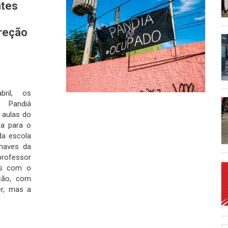
ntes
s
reção
bril, os
l Pandiá
 aulas do
ia para o
da escola
haves da
professor
os com o
ção, com
er, mas a