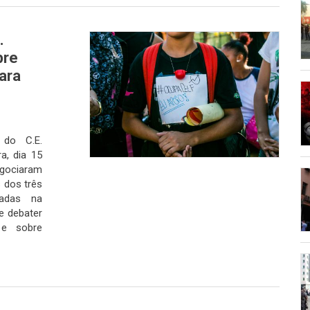
.
pre
ara
 do C.E.
a, dia 15
negociaram
 dos três
zadas na
se debater
 e sobre