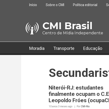
Pular para o conteúdo principal
Início
Sobre o CMI
Política editorial
S
CMI Brasil
Centro de Mídia Independente
Moradia
Transporte
Educação
Secundaris
Niterói-RJ: estudantes
finalmente ocupam o C.E
Leopoldo Fróes (ocupaC
10 anos 3 meses
ago
Por
CMI-Rio