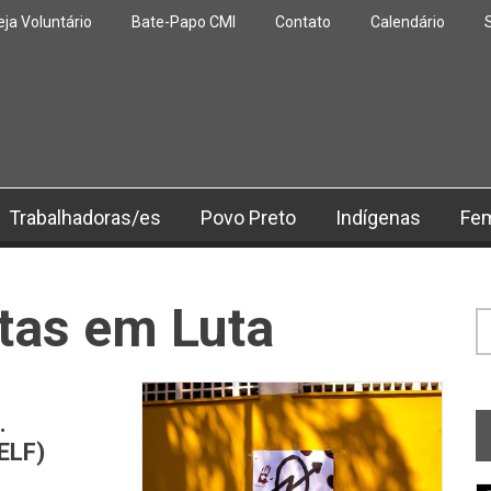
eja Voluntário
Bate-Papo CMI
Contato
Calendário
Trabalhadoras/es
Povo Preto
Indígenas
Fe
tas em Luta
F
.
ELF)