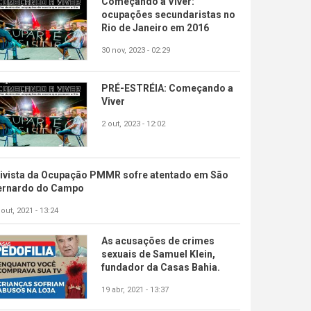
Começando a Viver:
ocupações secundaristas no
Rio de Janeiro em 2016
30 nov, 2023 - 02:29
PRÉ-ESTRÉIA: Começando a
Viver
2 out, 2023 - 12:02
tivista da Ocupação PMMR sofre atentado em São
ernardo do Campo
 out, 2021 - 13:24
As acusações de crimes
sexuais de Samuel Klein,
fundador da Casas Bahia.
19 abr, 2021 - 13:37