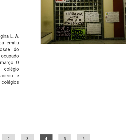
gina L. A.
ca emitiu
posse do
s ocupado
 março. O
colégio
aneiro e
olégios
2
3
4
5
6