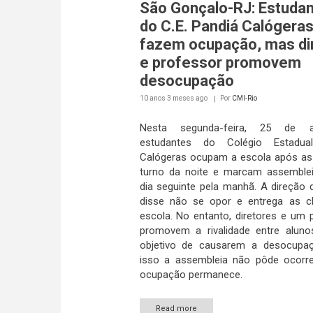
São Gonçalo-RJ: Estuda
do C.E. Pandiá Calógera
fazem ocupação, mas di
e professor promovem
desocupação
10 anos 3 meses
ago
Por
CMI-Rio
Nesta segunda-feira, 25 de a
estudantes do Colégio Estadua
Calógeras ocupam a escola após as
turno da noite e marcam assemble
dia seguinte pela manhã. A direção 
disse não se opor e entrega as c
escola. No entanto, diretores e um 
promovem a rivalidade entre alun
objetivo de causarem a desocupa
isso a assembleia não pôde ocorr
ocupação permanece.
Read more