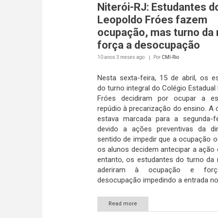
Niterói-RJ: Estudantes do
Leopoldo Fróes fazem
ocupação, mas turno da 
força a desocupação
10 anos 3 meses
ago
Por
CMI-Rio
Nesta sexta-feira, 15 de abril, os e
do turno integral do Colégio Estadua
Fróes decidiram por ocupar a e
repúdio à precarização do ensino. A
estava marcada para a segunda-fe
devido a ações preventivas da di
sentido de impedir que a ocupação o
os alunos decidem antecipar a ação d
entanto, os estudantes do turno da 
aderiram à ocupação e for
desocupação impedindo a entrada no 
Read more