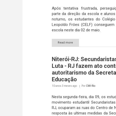
Após tentativa frustrada, persegu
parte da direção da escola e alunos
noturno, os estudantes do Colégio
Leopoldo Fróes (CELF) conseguem 
escola neste dia 02 de maio.
Read more
Niterói-RJ: Secundarist
Luta - RJ fazem ato cont
autoritarismo da Secreta
Educação
10 anos 3 meses
ago
Por
CMI-Rio
Nesta segunda-feira, dia 09, os estu
movimento estudantil Secundarista
RJ, ocuparam as ruas do Centro de N
resposta às ultimas medidas da Secr