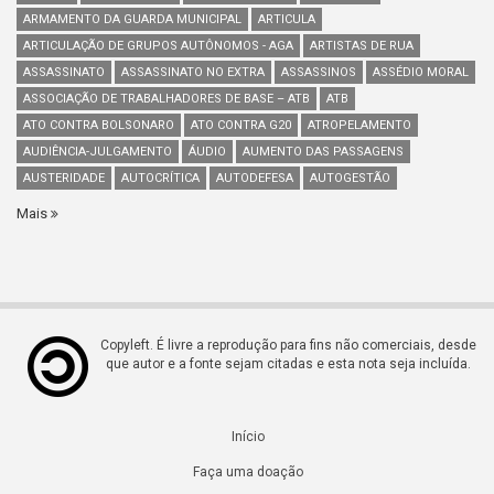
ARMAMENTO DA GUARDA MUNICIPAL
ARTICULA
ARTICULAÇÃO DE GRUPOS AUTÔNOMOS - AGA
ARTISTAS DE RUA
ASSASSINATO
ASSASSINATO NO EXTRA
ASSASSINOS
ASSÉDIO MORAL
ASSOCIAÇÃO DE TRABALHADORES DE BASE – ATB
ATB
ATO CONTRA BOLSONARO
ATO CONTRA G20
ATROPELAMENTO
AUDIÊNCIA-JULGAMENTO
ÁUDIO
AUMENTO DAS PASSAGENS
AUSTERIDADE
AUTOCRÍTICA
AUTODEFESA
AUTOGESTÃO
Mais
Copyleft. É livre a reprodução para fins não comerciais, desde
que autor e a fonte sejam citadas e esta nota seja incluída.
Início
Faça uma doação