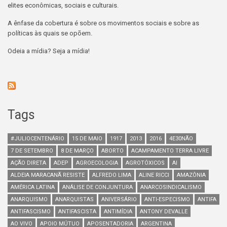
elites econômicas, sociais e culturais.
A ênfase da cobertura é sobre os movimentos sociais e sobre as
políticas às quais se opõem.
Odeia a mídia? Seja a mídia!
Tags
#JULIOCENTENÁRIO
15 DE MAIO
1917
2013
2016
4E30NÃO
7 DE SETEMBRO
8 DE MARÇO
ABORTO
ACAMPAMENTO TERRA LIVRE
AÇÃO DIRETA
ADEP
AGROECOLOGIA
AGROTÓXICOS
AI
ALDEIA MARACANÃ RESISTE
ALFREDO LIMA
ALINE RICCI
AMAZÔNIA
AMÉRICA LATINA
ANÁLISE DE CONJUNTURA
ANARCOSINDICALISMO
ANARQUISMO
ANARQUISTAS
ANIVERSÁRIO
ANTI-ESPECISMO
ANTIFA
ANTIFASCISMO
ANTIFASCISTA
ANTIMÍDIA
ANTONY DEVALLE
AO VIVO
APOIO MÚTUO
APOSENTADORIA
ARGENTINA