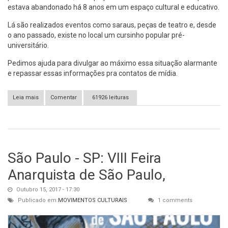
estava abandonado há 8 anos em um espaço cultural e educativo.
Lá são realizados eventos como saraus, peças de teatro e, desde
o ano passado, existe no local um cursinho popular pré-
universitário.
Pedimos ajuda para divulgar ao máximo essa situação alarmante
e repassar essas informações pra contatos de mídia.
Leia mais
sobre [São Paulo - SP] Ocupação Aqualtune ameaçada de
Comentar
61926 leituras
reintegração de posse
São Paulo - SP: VIII Feira
Anarquista de São Paulo,
Outubro 15, 2017 - 17:30
Publicado em:
MOVIMENTOS CULTURAIS
1 comments