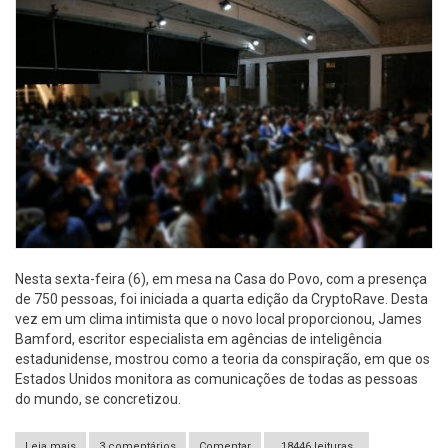
Nesta sexta-feira (6), em mesa na Casa do Povo, com a presença
de 750 pessoas, foi iniciada a quarta edição da CryptoRave. Desta
vez em um clima intimista que o novo local proporcionou, James
Bamford, escritor especialista em agências de inteligência
estadunidense, mostrou como a teoria da conspiração, em que os
Estados Unidos monitora as comunicações de todas as pessoas
do mundo, se concretizou.
Leia mais
sobre CryptoRave 2017 - cobertura
3 comentários
Comentar
18446 leituras