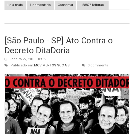
Leia mais
sobre São Paulo - SP: VIII Feira Anarquista de São Paulo,
1 comentário
Comentar
58873 leituras
[São Paulo - SP] Ato Contra o
Decreto DitaDoria
Janeiro 27, 2019 - 09:39
Publicado em:
MOVIMENTOS SOCIAIS
0 comments