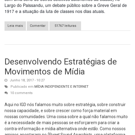
Largo do Paissandu, um debate público sobre a Greve Geral de
1917 e a situação da luta de classes nos dias atuais.
Leia mais
sobre Debate público: Greve Geral, 100 anos - #julhocentenário
Comentar
51767 leituras
Desenvolvendo Estratégias de
Movimentos de Mídia
Junho 18, 2017 - 10:27
Publicado em:
MÍDIA INDEPENDENTE E INTERNET
10 comments
Aqui no IGD nós falamos muito sobre estratégia, sobre construir
nossa capacidade, e sobre crescer como força material em
nossas comunidades. Uma coisa sobre a qual não falamos muito
é a necessidade de mais pessoas se esforçarem para criar a
contra-informação e mídia alternativa
onde estão
. Como nossos
amigos apontaram no
[Puget Sound Anarchists
, uma plataforma