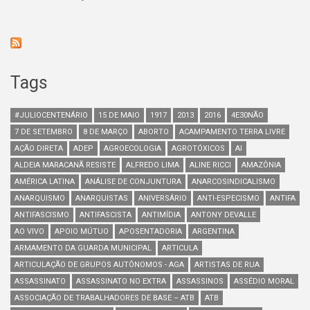
Tags
#JULIOCENTENÁRIO
15 DE MAIO
1917
2013
2016
4E30NÃO
7 DE SETEMBRO
8 DE MARÇO
ABORTO
ACAMPAMENTO TERRA LIVRE
AÇÃO DIRETA
ADEP
AGROECOLOGIA
AGROTÓXICOS
AI
ALDEIA MARACANÃ RESISTE
ALFREDO LIMA
ALINE RICCI
AMAZÔNIA
AMÉRICA LATINA
ANÁLISE DE CONJUNTURA
ANARCOSINDICALISMO
ANARQUISMO
ANARQUISTAS
ANIVERSÁRIO
ANTI-ESPECISMO
ANTIFA
ANTIFASCISMO
ANTIFASCISTA
ANTIMÍDIA
ANTONY DEVALLE
AO VIVO
APOIO MÚTUO
APOSENTADORIA
ARGENTINA
ARMAMENTO DA GUARDA MUNICIPAL
ARTICULA
ARTICULAÇÃO DE GRUPOS AUTÔNOMOS - AGA
ARTISTAS DE RUA
ASSASSINATO
ASSASSINATO NO EXTRA
ASSASSINOS
ASSÉDIO MORAL
ASSOCIAÇÃO DE TRABALHADORES DE BASE – ATB
ATB