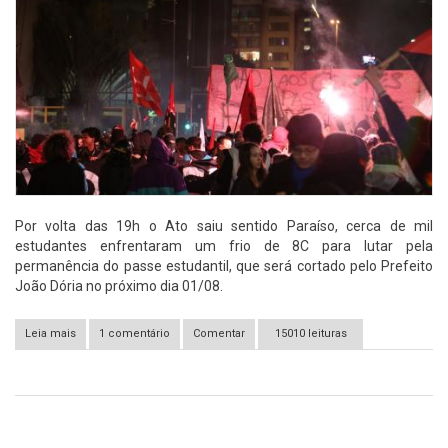
Por volta das 19h o Ato saiu sentido Paraíso, cerca de mil
estudantes enfrentaram um frio de 8C para lutar pela
permanência do passe estudantil, que será cortado pelo Prefeito
João Dória no próximo dia 01/08.
Leia mais
1 comentário
sobre São Paulo: Cobertura do Ato em Defesa do Passe
Comentar
15010 leituras
Estudantil - 18/07/2017