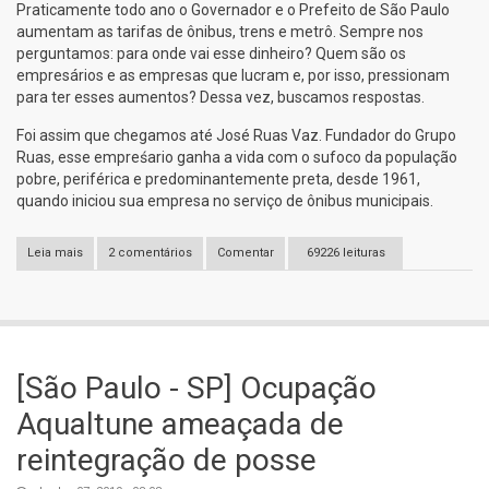
Praticamente todo ano o Governador e o Prefeito de São Paulo
aumentam as tarifas de ônibus, trens e metrô. Sempre nos
perguntamos: para onde vai esse dinheiro? Quem são os
empresários e as empresas que lucram e, por isso, pressionam
para ter esses aumentos? Dessa vez, buscamos respostas.
Foi assim que chegamos até José Ruas Vaz. Fundador do Grupo
Ruas, esse empreśario ganha a vida com o sufoco da população
pobre, periférica e predominantemente preta, desde 1961,
quando iniciou sua empresa no serviço de ônibus municipais.
Leia mais
sobre [São Paulo - SP] BARÕES DA CATRACA: quem são os
2 comentários
Comentar
69226 leituras
empresários que lucram com nosso sufoco?
[São Paulo - SP] Ocupação
Aqualtune ameaçada de
reintegração de posse