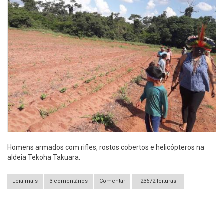
Homens armados com rifles, rostos cobertos e helicópteros na
aldeia Tekoha Takuara.
Leia mais
sobre Ataque na aldeia Taquara em Juti-MS.
3 comentários
Comentar
23672 leituras