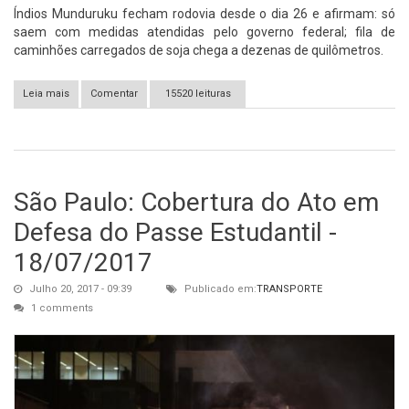
Índios Munduruku fecham rodovia desde o dia 26 e afirmam: só
saem com medidas atendidas pelo governo federal; fila de
caminhões carregados de soja chega a dezenas de quilômetros.
Leia mais
sobre Índios Munduruku bloqueiam a Transamazônica no Pará.
Comentar
15520 leituras
São Paulo: Cobertura do Ato em
Defesa do Passe Estudantil -
18/07/2017
Julho 20, 2017 - 09:39
Publicado em:
TRANSPORTE
1 comments