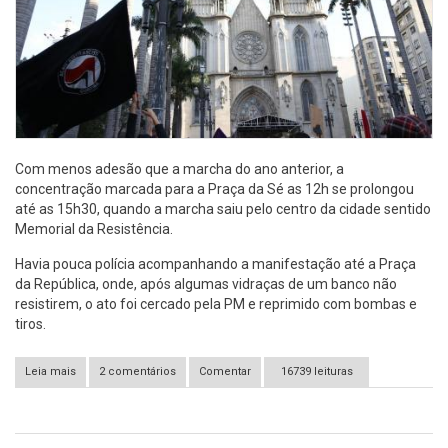
Com menos adesão que a marcha do ano anterior, a
concentração marcada para a Praça da Sé as 12h se prolongou
até as 15h30, quando a marcha saiu pelo centro da cidade sentido
Memorial da Resistência.
Havia pouca polícia acompanhando a manifestação até a Praça
da República, onde, após algumas vidraças de um banco não
resistirem, o ato foi cercado pela PM e reprimido com bombas e
tiros.
Leia mais
sobre São Paulo - SP: Marcha Antifascista é reprimida na
2 comentários
Comentar
16739 leituras
República.