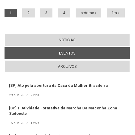
Páginas
1
2
3
4
próximo ›
fim »
NOTÍCIAS
EVENTOS
(ABA ATIVA)
ARQUIVOS
[SP] Ato pela abertura da Casa da Mulher Brasileira
29 out, 2017 - 21:20
[SP] 1ºAtividade Formativa da Marcha Da Maconha Zona
Sudoeste
15 out, 2017 - 17:59