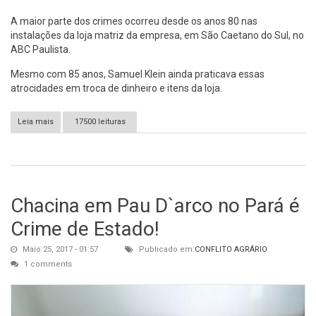
A maior parte dos crimes ocorreu desde os anos 80 nas
instalações da loja matriz da empresa, em São Caetano do Sul, no
ABC Paulista.
Mesmo com 85 anos, Samuel Klein ainda praticava essas
atrocidades em troca de dinheiro e itens da loja.
Leia mais
sobre As acusações de crimes sexuais de Samuel Klein,
17500 leituras
fundador da Casas Bahia.
Chacina em Pau D`arco no Pará é
Crime de Estado!
Maio 25, 2017 - 01:57
Publicado em:
CONFLITO AGRÁRIO
1 comments