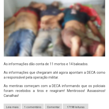
As informações dão conta de 11 mortos e 14 baleados.
As informações que chegaram até agora apontam a DECA como
a responsável pela operação militar.
As mentiras começam com a DECA informando que os policiais
foram recebidos a tiros e reagiram! Mentirosos! Assassinos!
Canalhas!
Leia mais
sobre Chacina em Pau D`arco no Pará é Crime de Estado!
1 comentário
Comentar
17198 leituras