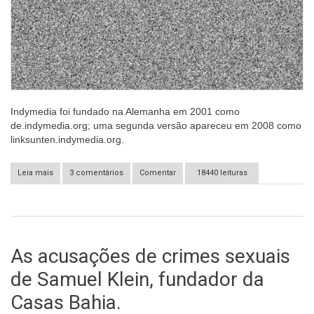
Indymedia foi fundad
o
na Alemanha em 2001 como
de.indymedia.org;
u
ma segunda versão apareceu em 2008 como
linksunten.indymedia.org.
Leia mais
sobre Governo alemão derruba site Indymedia Linksunten - O
3 comentários
Comentar
18440 leituras
que significa e o que fazer
As acusações de crimes sexuais
de Samuel Klein, fundador da
Casas Bahia.