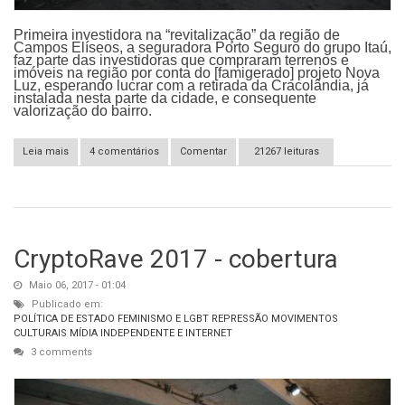
Primeira investidora na “revitalização” da região de
Campos Elíseos, a seguradora Porto Seguro do grupo Itaú,
faz parte das investidoras que compraram terrenos e
imóveis na região por conta do [famigerado] projeto Nova
Luz, esperando lucrar com a retirada da Cracolândia, já
instalada nesta parte da cidade, e consequente
valorização do bairro.
Leia mais
sobre Cracolândia: Violência de Estado a favor da gentrificação.
4 comentários
Comentar
21267 leituras
CryptoRave 2017 - cobertura
Maio 06, 2017 - 01:04
Publicado em:
POLÍTICA DE ESTADO
FEMINISMO E LGBT
REPRESSÃO
MOVIMENTOS
CULTURAIS
MÍDIA INDEPENDENTE E INTERNET
3 comments