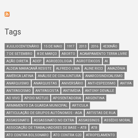
Tags
#JULIOCENTENÁRIO
15 DE MAIO
1917
2013
2016
4E30NÃO
7 DE SETEMBRO
8 DE MARÇO
ABORTO
ACAMPAMENTO TERRA LIVRE
AÇÃO DIRETA
ADEP
AGROECOLOGIA
AGROTÓXICOS
AI
ALDEIA MARACANÃ RESISTE
ALFREDO LIMA
ALINE RICCI
AMAZÔNIA
AMÉRICA LATINA
ANÁLISE DE CONJUNTURA
ANARCOSINDICALISMO
ANARQUISMO
ANARQUISTAS
ANIVERSÁRIO
ANTI-ESPECISMO
ANTIFA
ANTIFASCISMO
ANTIFASCISTA
ANTIMÍDIA
ANTONY DEVALLE
AO VIVO
APOIO MÚTUO
APOSENTADORIA
ARGENTINA
ARMAMENTO DA GUARDA MUNICIPAL
ARTICULA
ARTICULAÇÃO DE GRUPOS AUTÔNOMOS - AGA
ARTISTAS DE RUA
ASSASSINATO
ASSASSINATO NO EXTRA
ASSASSINOS
ASSÉDIO MORAL
ASSOCIAÇÃO DE TRABALHADORES DE BASE – ATB
ATB
ATO CONTRA BOLSONARO
ATO CONTRA G20
ATROPELAMENTO