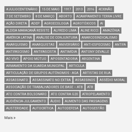
#JULIOCENTENÁRIO
15 DE MAIO
1917
2013
2016
4E30NÃO
7 DE SETEMBRO
8 DE MARÇO
ABORTO
ACAMPAMENTO TERRA LIVRE
AÇÃO DIRETA
ADEP
AGROECOLOGIA
AGROTÓXICOS
AI
ALDEIA MARACANÃ RESISTE
ALFREDO LIMA
ALINE RICCI
AMAZÔNIA
AMÉRICA LATINA
ANÁLISE DE CONJUNTURA
ANARCOSINDICALISMO
ANARQUISMO
ANARQUISTAS
ANIVERSÁRIO
ANTI-ESPECISMO
ANTIFA
ANTIFASCISMO
ANTIFASCISTA
ANTIMÍDIA
ANTONY DEVALLE
AO VIVO
APOIO MÚTUO
APOSENTADORIA
ARGENTINA
ARMAMENTO DA GUARDA MUNICIPAL
ARTICULA
ARTICULAÇÃO DE GRUPOS AUTÔNOMOS - AGA
ARTISTAS DE RUA
ASSASSINATO
ASSASSINATO NO EXTRA
ASSASSINOS
ASSÉDIO MORAL
ASSOCIAÇÃO DE TRABALHADORES DE BASE – ATB
ATB
ATO CONTRA BOLSONARO
ATO CONTRA G20
ATROPELAMENTO
AUDIÊNCIA-JULGAMENTO
ÁUDIO
AUMENTO DAS PASSAGENS
AUSTERIDADE
AUTOCRÍTICA
AUTODEFESA
AUTOGESTÃO
Mais