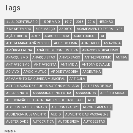
Tags
#JULIOCENTENÁRIO
15 DE MAIO
1917
2013
2016
4E30NÃO
7 DE SETEMBRO
8 DE MARÇO
ABORTO
ACAMPAMENTO TERRA LIVRE
AÇÃO DIRETA
ADEP
AGROECOLOGIA
AGROTÓXICOS
AI
ALDEIA MARACANÃ RESISTE
ALFREDO LIMA
ALINE RICCI
AMAZÔNIA
AMÉRICA LATINA
ANÁLISE DE CONJUNTURA
ANARCOSINDICALISMO
ANARQUISMO
ANARQUISTAS
ANIVERSÁRIO
ANTI-ESPECISMO
ANTIFA
ANTIFASCISMO
ANTIFASCISTA
ANTIMÍDIA
ANTONY DEVALLE
AO VIVO
APOIO MÚTUO
APOSENTADORIA
ARGENTINA
ARMAMENTO DA GUARDA MUNICIPAL
ARTICULA
ARTICULAÇÃO DE GRUPOS AUTÔNOMOS - AGA
ARTISTAS DE RUA
ASSASSINATO
ASSASSINATO NO EXTRA
ASSASSINOS
ASSÉDIO MORAL
ASSOCIAÇÃO DE TRABALHADORES DE BASE – ATB
ATB
ATO CONTRA BOLSONARO
ATO CONTRA G20
ATROPELAMENTO
AUDIÊNCIA-JULGAMENTO
ÁUDIO
AUMENTO DAS PASSAGENS
AUSTERIDADE
AUTOCRÍTICA
AUTODEFESA
AUTOGESTÃO
Mais