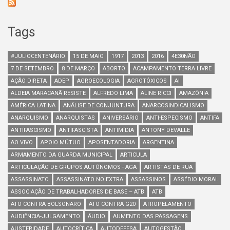
Tags
#JULIOCENTENÁRIO
15 DE MAIO
1917
2013
2016
4E30NÃO
7 DE SETEMBRO
8 DE MARÇO
ABORTO
ACAMPAMENTO TERRA LIVRE
AÇÃO DIRETA
ADEP
AGROECOLOGIA
AGROTÓXICOS
AI
ALDEIA MARACANÃ RESISTE
ALFREDO LIMA
ALINE RICCI
AMAZÔNIA
AMÉRICA LATINA
ANÁLISE DE CONJUNTURA
ANARCOSINDICALISMO
ANARQUISMO
ANARQUISTAS
ANIVERSÁRIO
ANTI-ESPECISMO
ANTIFA
ANTIFASCISMO
ANTIFASCISTA
ANTIMÍDIA
ANTONY DEVALLE
AO VIVO
APOIO MÚTUO
APOSENTADORIA
ARGENTINA
ARMAMENTO DA GUARDA MUNICIPAL
ARTICULA
ARTICULAÇÃO DE GRUPOS AUTÔNOMOS - AGA
ARTISTAS DE RUA
ASSASSINATO
ASSASSINATO NO EXTRA
ASSASSINOS
ASSÉDIO MORAL
ASSOCIAÇÃO DE TRABALHADORES DE BASE – ATB
ATB
ATO CONTRA BOLSONARO
ATO CONTRA G20
ATROPELAMENTO
AUDIÊNCIA-JULGAMENTO
ÁUDIO
AUMENTO DAS PASSAGENS
AUSTERIDADE
AUTOCRÍTICA
AUTODEFESA
AUTOGESTÃO