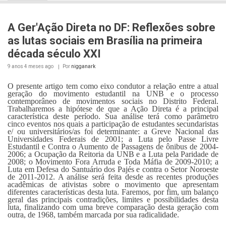
A Ger'Ação Direta no DF: Reflexões sobre
as lutas sociais em Brasília na primeira
década século XXI
9 anos 4 meses
ago
Por
nigganark
O presente artigo tem como eixo condutor a relação entre a atual
geração do movimento estudantil na UNB e o processo
contemporâneo de movimentos sociais no Distrito Federal.
Trabalharemos a hipótese de que a Ação Direta é a principal
característica deste período. Sua análise terá como parâmetro
cinco eventos nos quais a participação de estudantes secundaristas
e/ ou universitários/as foi determinante: a Greve Nacional das
Universidades Federais de 2001; a Luta pelo Passe Livre
Estudantil e Contra o Aumento de Passagens de ônibus de 2004-
2006; a Ocupação da Reitoria da UNB e a Luta pela Paridade de
2008; o Movimento Fora Arruda e Toda Máfia de 2009-2010; a
Luta em Defesa do Santuário dos Pajés e contra o Setor Noroeste
de 2011-2012. A análise será feita desde as recentes produções
acadêmicas de ativistas sobre o movimento que apresentam
diferentes características desta luta. Faremos, por fim, um balanço
geral das principais contradições, limites e possibilidades desta
luta, finalizando com uma breve comparação desta geração com
outra, de 1968, também marcada por sua radicalidade.