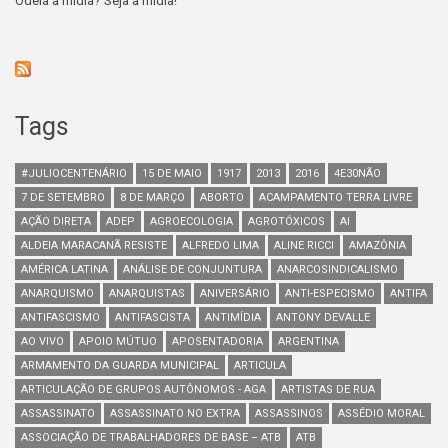
Odeia a mídia? Seja a mídia!
Tags
#JULIOCENTENÁRIO
15 DE MAIO
1917
2013
2016
4E30NÃO
7 DE SETEMBRO
8 DE MARÇO
ABORTO
ACAMPAMENTO TERRA LIVRE
AÇÃO DIRETA
ADEP
AGROECOLOGIA
AGROTÓXICOS
AI
ALDEIA MARACANÃ RESISTE
ALFREDO LIMA
ALINE RICCI
AMAZÔNIA
AMÉRICA LATINA
ANÁLISE DE CONJUNTURA
ANARCOSINDICALISMO
ANARQUISMO
ANARQUISTAS
ANIVERSÁRIO
ANTI-ESPECISMO
ANTIFA
ANTIFASCISMO
ANTIFASCISTA
ANTIMÍDIA
ANTONY DEVALLE
AO VIVO
APOIO MÚTUO
APOSENTADORIA
ARGENTINA
ARMAMENTO DA GUARDA MUNICIPAL
ARTICULA
ARTICULAÇÃO DE GRUPOS AUTÔNOMOS - AGA
ARTISTAS DE RUA
ASSASSINATO
ASSASSINATO NO EXTRA
ASSASSINOS
ASSÉDIO MORAL
ASSOCIAÇÃO DE TRABALHADORES DE BASE – ATB
ATB