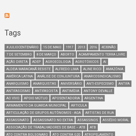
Tags
#JULIOCENTENÁRIO
15 DE MAIO
1917
2013
2016
4E30NÃO
7 DE SETEMBRO
8 DE MARÇO
ABORTO
ACAMPAMENTO TERRA LIVRE
AÇÃO DIRETA
ADEP
AGROECOLOGIA
AGROTÓXICOS
AI
ALDEIA MARACANÃ RESISTE
ALFREDO LIMA
ALINE RICCI
AMAZÔNIA
AMÉRICA LATINA
ANÁLISE DE CONJUNTURA
ANARCOSINDICALISMO
ANARQUISMO
ANARQUISTAS
ANIVERSÁRIO
ANTI-ESPECISMO
ANTIFA
ANTIFASCISMO
ANTIFASCISTA
ANTIMÍDIA
ANTONY DEVALLE
AO VIVO
APOIO MÚTUO
APOSENTADORIA
ARGENTINA
ARMAMENTO DA GUARDA MUNICIPAL
ARTICULA
ARTICULAÇÃO DE GRUPOS AUTÔNOMOS - AGA
ARTISTAS DE RUA
ASSASSINATO
ASSASSINATO NO EXTRA
ASSASSINOS
ASSÉDIO MORAL
ASSOCIAÇÃO DE TRABALHADORES DE BASE – ATB
ATB
ATO CONTRA BOLSONARO
ATO CONTRA G20
ATROPELAMENTO