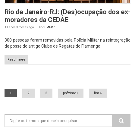
Rio de Janeiro-RJ: (Des)ocupação dos ex-
moradores da CEDAE
11 anos 3 meses
ago
Por
CMI-Rio
300 pessoas foram removidas pela Polícia Militar na reintegração
de posse do antigo Clube de Regatas do Flamengo
Read more
Páginas
1
2
3
próximo ›
fim »
Formulário de busca