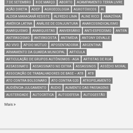
7 DE SETEMBRO
8 DE MARÇO
ABORTO
ACAMPAMENTO TERRA LIVRE
AÇÃO DIRETA
ADEP
AGROECOLOGIA
AGROTÓXICOS
AI
ALDEIA MARACANÃ RESISTE
ALFREDO LIMA
ALINE RICCI
AMAZÔNIA
AMÉRICA LATINA
ANÁLISE DE CONJUNTURA
ANARCOSINDICALISMO
ANARQUISMO
ANARQUISTAS
ANIVERSÁRIO
ANTI-ESPECISMO
ANTIFA
ANTIFASCISMO
ANTIFASCISTA
ANTIMÍDIA
ANTONY DEVALLE
AO VIVO
APOIO MÚTUO
APOSENTADORIA
ARGENTINA
ARMAMENTO DA GUARDA MUNICIPAL
ARTICULA
ARTICULAÇÃO DE GRUPOS AUTÔNOMOS - AGA
ARTISTAS DE RUA
ASSASSINATO
ASSASSINATO NO EXTRA
ASSASSINOS
ASSÉDIO MORAL
ASSOCIAÇÃO DE TRABALHADORES DE BASE – ATB
ATB
ATO CONTRA BOLSONARO
ATO CONTRA G20
ATROPELAMENTO
AUDIÊNCIA-JULGAMENTO
ÁUDIO
AUMENTO DAS PASSAGENS
AUSTERIDADE
AUTOCRÍTICA
AUTODEFESA
AUTOGESTÃO
Mais