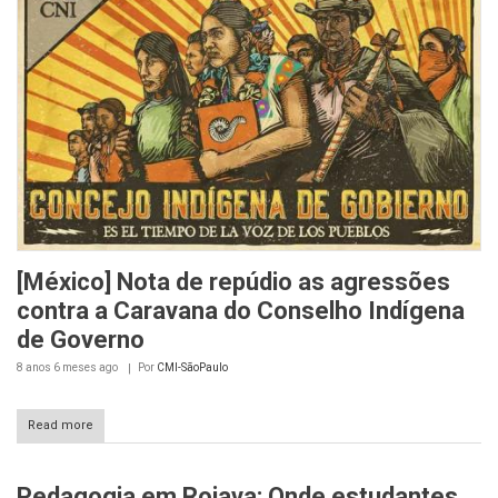
[México] Nota de repúdio as agressões
contra a Caravana do Conselho Indígena
de Governo
8 anos 6 meses
ago
Por
CMI-SãoPaulo
Read more
Pedagogia em Rojava: Onde estudantes