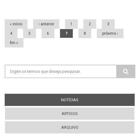
Páginas
« início
‹ anterior
1
2
3
4
5
6
7
8
próximo ›
fim »
Formulário de busca
NOTÍCIAS
(ABA ATIVA)
ARTIGOS
ARQUIVO