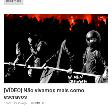
Read more
[VÍDEO] Não vivamos mais como
escravos
8 anos 9 meses
ago
Por
CMI-Rio