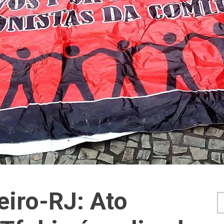
eiro-RJ: Ato
F