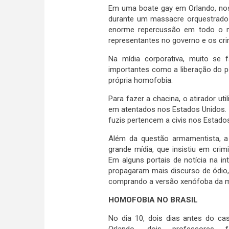
Em uma boate gay em Orlando, nos
durante um massacre orquestrad
enorme repercussão em todo o mu
representantes no governo e os cri
Na mídia corporativa, muito se 
importantes como a liberação do p
própria homofobia.
Para fazer a chacina, o atirador ut
em atentados nos Estados Unidos. 
fuzis pertencem a civis nos Estado
Além da questão armamentista, a
grande mídia, que insistiu em cri
Em alguns portais de notícia na 
propagaram mais discurso de ódio
comprando a versão xenófoba da m
HOMOFOBIA NO BRASIL
No dia 10, dois dias antes do ca
Orlando, dois professores f