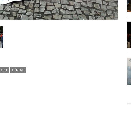
LGBT
GÊNERO