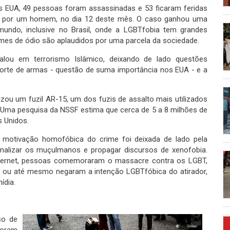
 EUA, 49 pessoas foram assassinadas e 53 ficaram feridas
o por um homem, no dia 12 deste mês. O caso ganhou uma
ndo, inclusive no Brasil, onde a LGBTfobia tem grandes
mes de ódio são aplaudidos por uma parcela da sociedade.
falou em terrorismo Islâmico, deixando de lado questões
orte de armas - questão de suma importância nos EUA - e a
ilizou um fuzil AR-15, um dos fuzis de assalto mais utilizados
Uma pesquisa da NSSF estima que cerca de 5 a 8 milhões de
s Unidos.
 motivação homofóbica do crime foi deixada de lado pela
minalizar os muçulmanos e propagar discursos de xenofobia.
internet, pessoas comemoraram o massacre contra os LGBT,
, ou até mesmo negaram a intenção LGBTfóbica do atirador,
ídia.
so de
oram