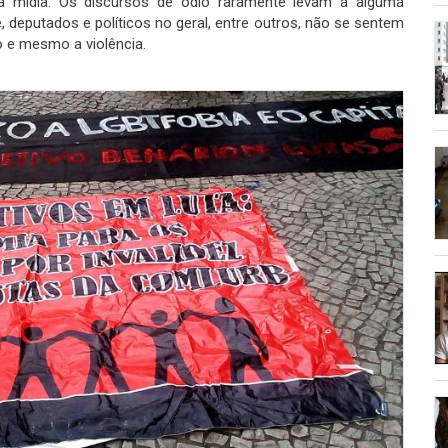
na mídia. Os discursos de ódio raramente levam à alguma
e, deputados e políticos no geral, entre outros, não se sentem
o e mesmo a violência.