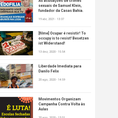
As acusações de crimes
sexuais de Samuel Klein,
fundador da Casas Bahia.
19 abr, 2021 - 13:37
[filme] Ocupar é resistir! To
occupy is to resist! Besetzen
ist Widerstand!
13 dez, 2020 - 15:54
Liberdade Imediata para
Danilo Felix
20 ago, 2020 - 14:59
Movimentos Organizam
Campanha Contra Volta às
Aulas
20 ago, 2020 - 13:51