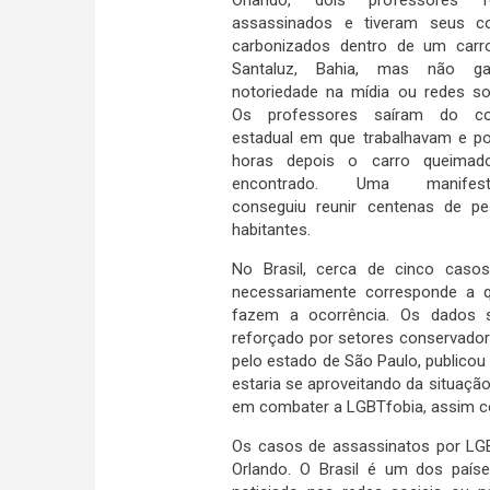
assassinados e tiveram seus c
carbonizados dentro de um car
Santaluz, Bahia, mas não ga
notoriedade na mídia ou redes soc
Os professores saíram do co
estadual em que trabalhavam e p
horas depois o carro queimad
encontrado. Uma manifest
conseguiu reunir centenas de p
habitantes.
No Brasil, cerca de cinco caso
necessariamente corresponde a q
fazem a ocorrência. Os dados s
reforçado por setores conservador
pelo estado de São Paulo, publico
estaria se aproveitando da situação
em combater a LGBTfobia, assim c
Os casos de assassinatos por LGB
Orlando. O Brasil é um dos paí