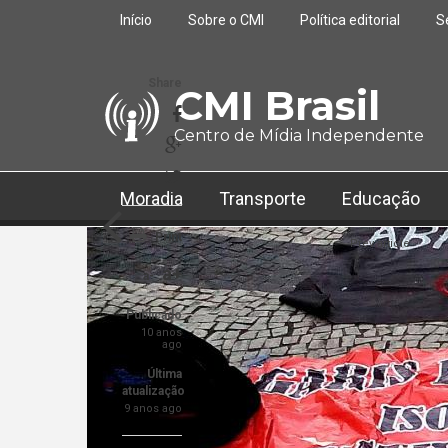
Pular para o conteúdo principal
Início
Sobre o CMI
Política editorial
S
Share
CMI Brasil
Centro de Mídia Independente
Moradia
Transporte
Educação
Print
Prev article
a+
a-
Publicado
10 anos
ago
Última
atualização
9 anos ago