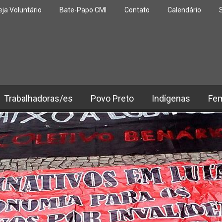
eja Voluntário
Bate-Papo CMI
Contato
Calendário
Trabalhadoras/es
Povo Preto
Indígenas
Fe