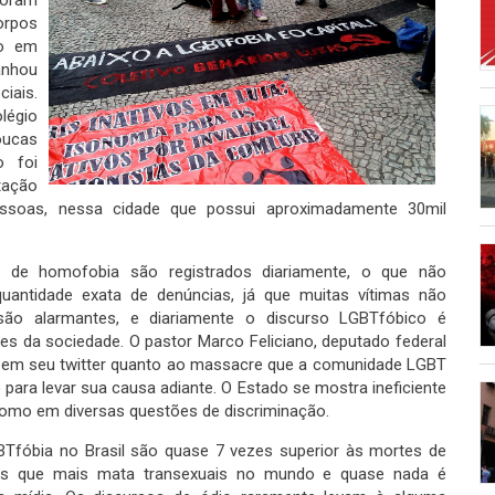
orpos
ro em
nhou
iais.
légio
oucas
o foi
ação
essoas, nessa cidade que possui aproximadamente 30mil
s de homofobia são registrados diariamente, o que não
uantidade exata de denúncias, já que muitas vítimas não
ão alarmantes, e diariamente o discurso LGBTfóbico é
es da sociedade. O pastor Marco Feliciano, deputado federal
u em seu twitter quanto ao massacre que a comunidade LGBT
 para levar sua causa adiante. O Estado se mostra ineficiente
omo em diversas questões de discriminação.
Tfóbia no Brasil são quase 7 vezes superior às mortes de
ses que mais mata transexuais no mundo e quase nada é