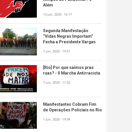
Além
13 jun, 2020 - 16:17
Segunda Manifestação
“Vidas Negras Importam”
Fecha a Presidente Vargas
7 jun, 2020 - 19:51
[Rio] Por que saímos pras
ruas? - II Marcha Antirracista
7 jun, 2020 - 11:02
Manifestantes Cobram Fim
de Operações Policiais no Rio
1 jun, 2020 - 19:04