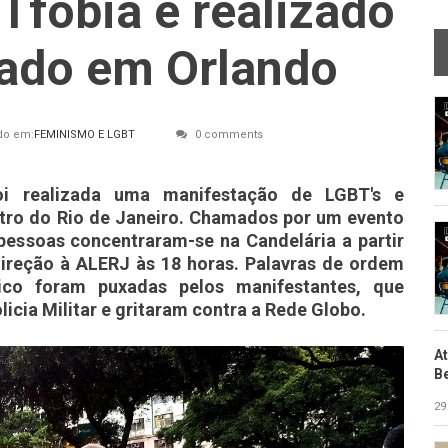
Tfobia é realizado
tado em Orlando
do em:
FEMINISMO E LGBT
0 comments
foi realizada uma manifestação de LGBT's e
tro do Rio de Janeiro. Chamados por um evento
pessoas concentraram-se na Candelária a partir
ireção à ALERJ às 18 horas. Palavras de ordem
ico foram puxadas pelos manifestantes, que
icia Militar e gritaram contra a Rede Globo.
A
B
29