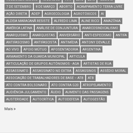
7 DE SETEMBRO
8 DE MARÇO
ABORTO
ACAMPAMENTO TERRA LIVRE
AÇÃO DIRETA
ADEP
AGROECOLOGIA
AGROTÓXICOS
AI
ALDEIA MARACANÃ RESISTE
ALFREDO LIMA
ALINE RICCI
AMAZÔNIA
AMÉRICA LATINA
ANÁLISE DE CONJUNTURA
ANARCOSINDICALISMO
ANARQUISMO
ANARQUISTAS
ANIVERSÁRIO
ANTI-ESPECISMO
ANTIFA
ANTIFASCISMO
ANTIFASCISTA
ANTIMÍDIA
ANTONY DEVALLE
AO VIVO
APOIO MÚTUO
APOSENTADORIA
ARGENTINA
ARMAMENTO DA GUARDA MUNICIPAL
ARTICULA
ARTICULAÇÃO DE GRUPOS AUTÔNOMOS - AGA
ARTISTAS DE RUA
ASSASSINATO
ASSASSINATO NO EXTRA
ASSASSINOS
ASSÉDIO MORAL
ASSOCIAÇÃO DE TRABALHADORES DE BASE – ATB
ATB
ATO CONTRA BOLSONARO
ATO CONTRA G20
ATROPELAMENTO
AUDIÊNCIA-JULGAMENTO
ÁUDIO
AUMENTO DAS PASSAGENS
AUSTERIDADE
AUTOCRÍTICA
AUTODEFESA
AUTOGESTÃO
Mais