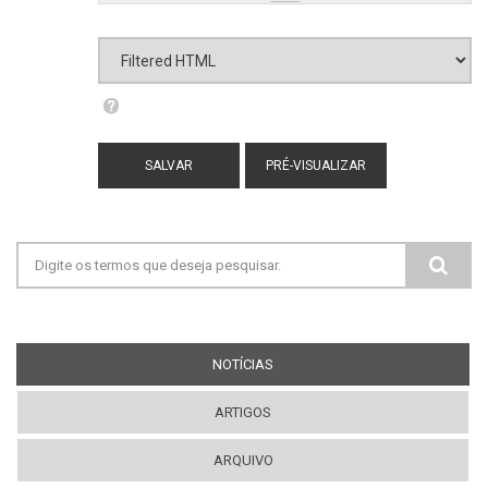
Formato de texto
Filtered HTML
Mais informações sobre os formatos de
texto
Endereços de sites e e-mails serão
transformados em links automaticamente.
Adds captions, from the title attribute, to
Formulário de busca
images with one of the following classes:
image-left image-right standalone-image
Tags HTML permitidas: <a> <em> <strong>
<cite> <blockquote> <code> <ul> <ol> <li>
<dl> <dt> <dd>
NOTÍCIAS
(ABA ATIVA)
Quebras de linhas e parágrafos são gerados
automaticamente.
ARTIGOS
ARQUIVO