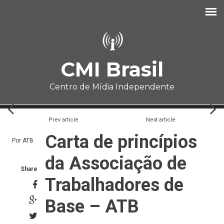
Pular para o conteúdo principal
CMI Brasil
Centro de Mídia Independente
Prev article
Next article
Carta de princípios
Por
ATB
da Associação de
Share
Trabalhadores de
Base – ATB