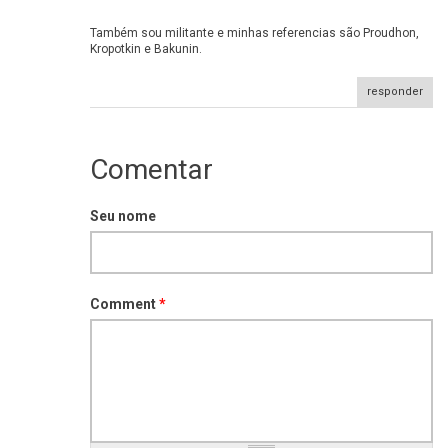
Também sou militante e minhas referencias são Proudhon,
Kropotkin e Bakunin.
Também sou militante e minhas
responder
Comentar
Seu nome
Comment
*