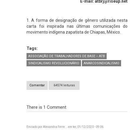
E-mail:
atbrj@riseup.net
1
. A forma de designação de gênero utilizada nesta
carta foi inspirada nas últimas comunicações do
movimento indígena zapatista de Chiapas, México.
Tags:
ASSOCIAÇÃO DE TRABALHADORES DE BASE – ATB
SINDICALISMO REVOLUCIONÁRIO
ANARCOSINDICALISMO
Comentar
64574 leituras
There is 1
Comment
Enviado por
Alexandra Ferre...
em ter, 01/12/2020 - 09:06